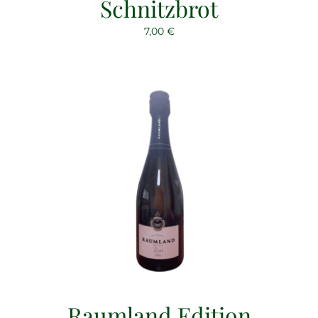
Schnitzbrot
7,00
€
Raumland Edition