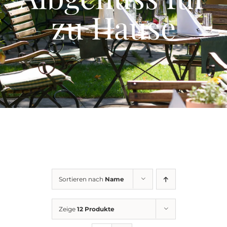
Events
zu Hause
Gutscheine
Schwäbische Alb
News
Kontakt
Sortieren nach
Name
Zeige
12 Produkte