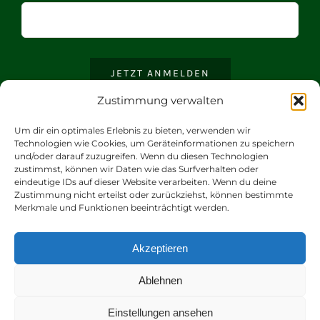
JETZT ANMELDEN
Zustimmung verwalten
Um dir ein optimales Erlebnis zu bieten, verwenden wir
Technologien wie Cookies, um Geräteinformationen zu speichern
und/oder darauf zuzugreifen. Wenn du diesen Technologien
zustimmst, können wir Daten wie das Surfverhalten oder
eindeutige IDs auf dieser Website verarbeiten. Wenn du deine
Zustimmung nicht erteilst oder zurückziehst, können bestimmte
Merkmale und Funktionen beeinträchtigt werden.
© 2021 |
Romantik Hotel | Restaurant Hirsch | Gerd Windhösel
Akzeptieren
GmbH
| Alle Rechte vorbehalten
Ablehnen
Einstellungen ansehen