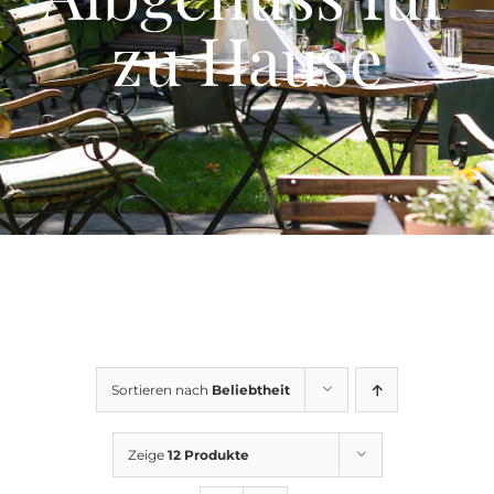
Events
zu Hause
Gutscheine
Schwäbische Alb
News
Kontakt
Sortieren nach
Beliebtheit
Zeige
12 Produkte