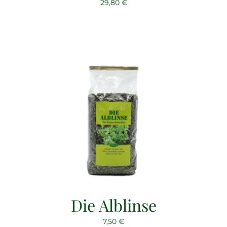
29,80
€
Die Alblinse
7,50
€