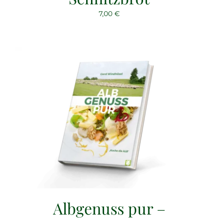
7,00
€
Albgenuss pur –