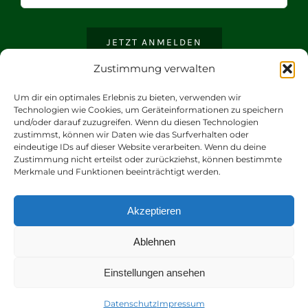
JETZT ANMELDEN
Zustimmung verwalten
Um dir ein optimales Erlebnis zu bieten, verwenden wir
Technologien wie Cookies, um Geräteinformationen zu speichern
und/oder darauf zuzugreifen. Wenn du diesen Technologien
zustimmst, können wir Daten wie das Surfverhalten oder
eindeutige IDs auf dieser Website verarbeiten. Wenn du deine
Zustimmung nicht erteilst oder zurückziehst, können bestimmte
Merkmale und Funktionen beeinträchtigt werden.
© 2021 |
Romantik Hotel | Restaurant Hirsch | Gerd Windhösel
Akzeptieren
GmbH
| Alle Rechte vorbehalten
Ablehnen
Einstellungen ansehen
Datenschutz
Impressum