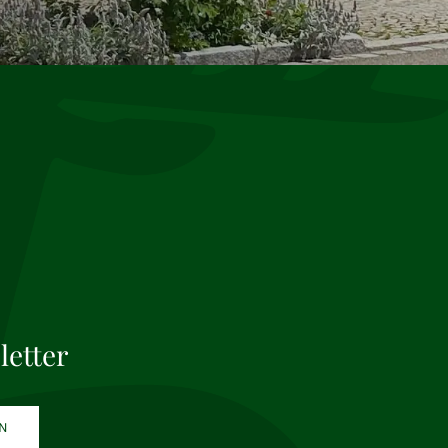
letter
N