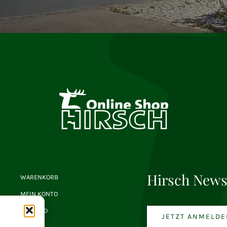
Hirsch News
WARENKORB
MEIN KONTO
VERSAND
JETZT ANMELDE