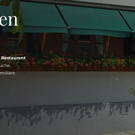
nen
| Restaurant
üche,
miliäre