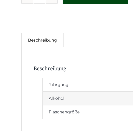
Raumland
Edition
Windhösel
Rosé
Brut
Menge
Beschreibung
Beschreibung
Jahrgang
Alkohol
Flaschengröße