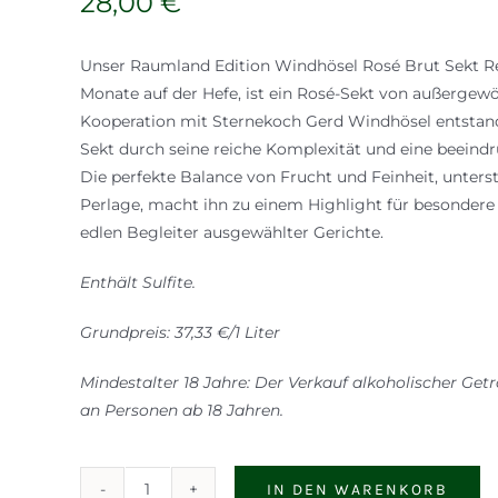
28,00
€
Unser Raumland Edition Windhösel Rosé Brut Sekt Rés
Monate auf der Hefe, ist ein Rosé-Sekt von außergewöh
Kooperation mit Sternekoch Gerd Windhösel entstande
Sekt durch seine reiche Komplexität und eine beeind
Die perfekte Balance von Frucht und Feinheit, unters
Perlage, macht ihn zu einem Highlight für besonde
edlen Begleiter ausgewählter Gerichte.
Enthält Sulfite.
Grundpreis: 37,33 €/1 Liter
Mindestalter 18 Jahre: Der Verkauf alkoholischer Getr
an Personen ab 18 Jahren.
IN DEN WARENKORB