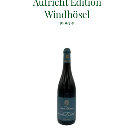
Aufricht Edition
Windhösel
19,80
€