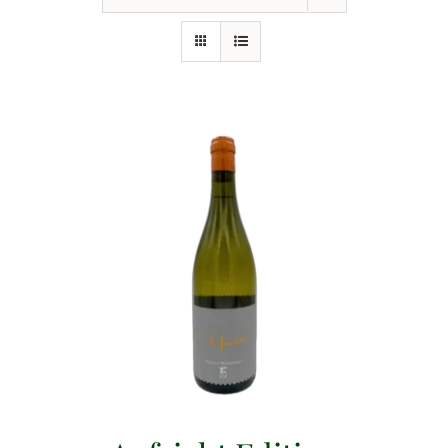
Events
Gutscheine
Schwäbische Alb
News
Kontakt