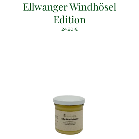
Ellwanger Windhösel
Edition
24,80
€