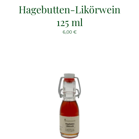
Hagebutten-Likörwein
125 ml
6,00
€