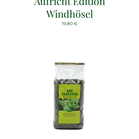
Aufricht Edition
Windhösel
19,80
€