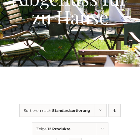
Events
zu Hause
Gutscheine
Schwäbische Alb
News
Kontakt
Sortieren nach
Standardsortierung
Zeige
12 Produkte