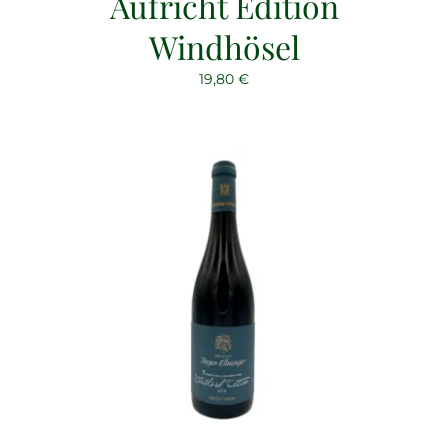
Aufricht Edition
Windhösel
19,80
€