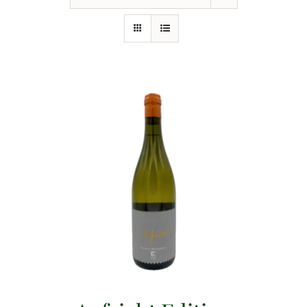
Events
Gutscheine
Schwäbische Alb
News
Kontakt