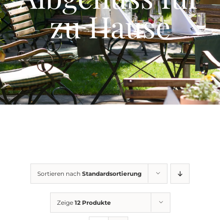
Events
zu Hause
Gutscheine
Schwäbische Alb
News
Kontakt
Sortieren nach
Standardsortierung
Zeige
12 Produkte