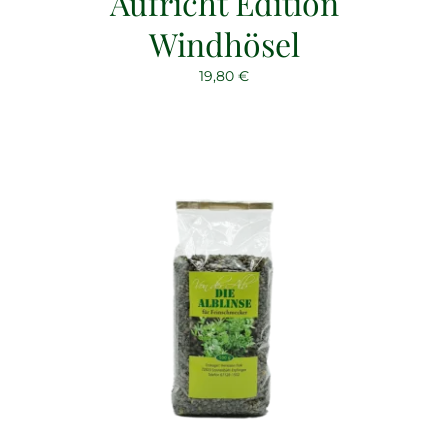
Aufricht Edition
Windhösel
19,80
€