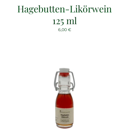
Hagebutten-Likörwein
125 ml
6,00
€