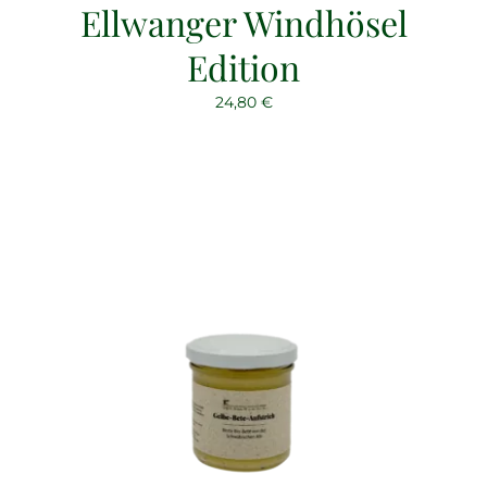
Ellwanger Windhösel
Edition
24,80
€