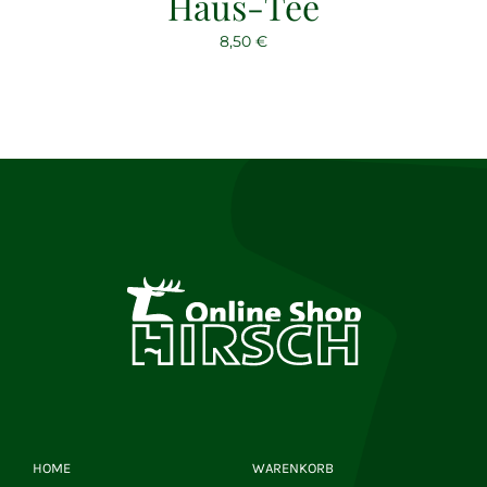
Haus-Tee
8,50
€
HOME
WARENKORB