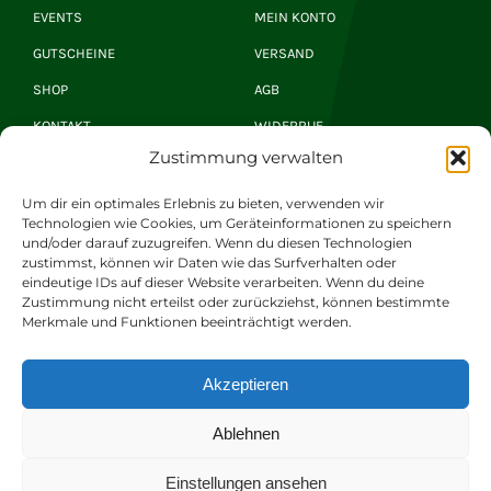
EVENTS
MEIN KONTO
GUTSCHEINE
VERSAND
SHOP
AGB
KONTAKT
WIDERRUF
Zustimmung verwalten
Hirsch Newsletter
Um dir ein optimales Erlebnis zu bieten, verwenden wir
Technologien wie Cookies, um Geräteinformationen zu speichern
und/oder darauf zuzugreifen. Wenn du diesen Technologien
zustimmst, können wir Daten wie das Surfverhalten oder
JETZT ANMELDEN
eindeutige IDs auf dieser Website verarbeiten. Wenn du deine
Zustimmung nicht erteilst oder zurückziehst, können bestimmte
Merkmale und Funktionen beeinträchtigt werden.
© 2026 Romantik Hotel | Restaurant Hirsch Gerd
Akzeptieren
Windhösel GmbH. Alle Rechte vorbehalten.
Ablehnen
Datenschutz
|
Impressum
|
Barrierefreiheit
Einstellungen ansehen