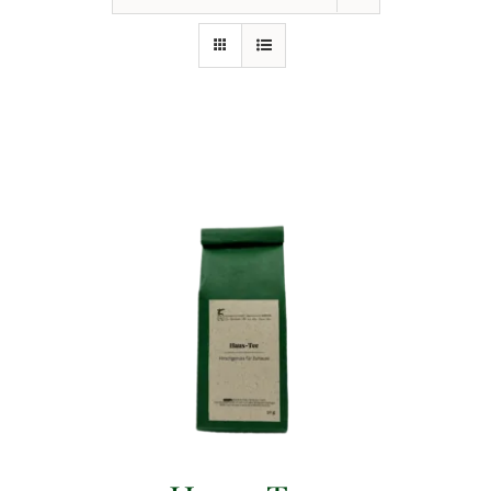
Events
Gutscheine
Schwäbische Alb
News
Kontakt