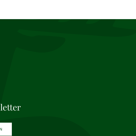
letter
N