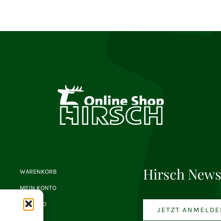
Hirsch News
WARENKORB
MEIN KONTO
VERSAND
JETZT ANMELDE
AGB