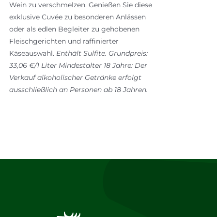
Wein zu verschmelzen. Genießen Sie diese
exklusive Cuvée zu besonderen Anlässen
oder als edlen Begleiter zu gehobenen
Fleischgerichten und raffinierter
Käseauswahl.
Enthält Sulfite.
Grundpreis:
33,06 €/1 Liter
Mindestalter 18 Jahre: Der
Verkauf alkoholischer Getränke erfolgt
ausschließlich an Personen ab 18 Jahren.