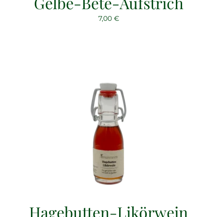
Gelbe-Bete-Aufstrich
7,00
€
Hagebutten-Likörwein