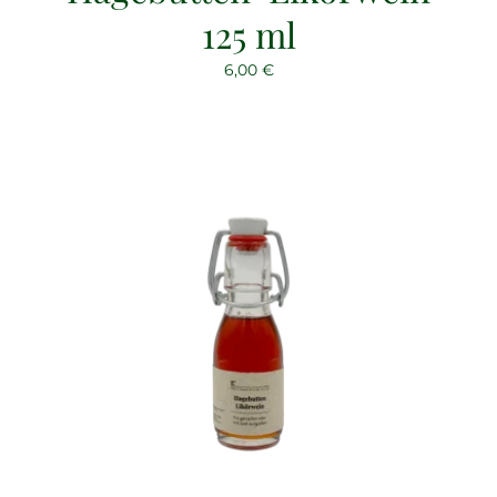
125 ml
6,00
€