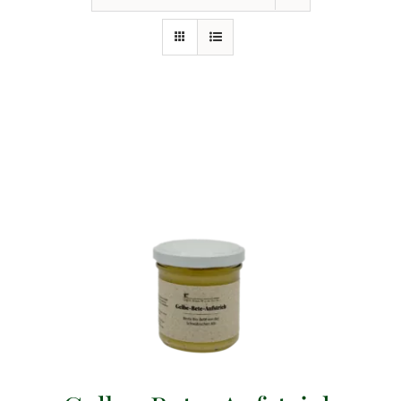
Events
Gutscheine
Schwäbische Alb
News
Kontakt