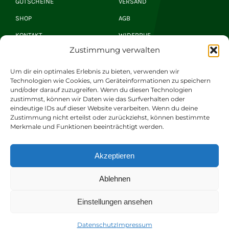
GUTSCHEINE
VERSAND
SHOP
AGB
KONTAKT
WIDERRUF
Zustimmung verwalten
Hirsch Newsletter
Um dir ein optimales Erlebnis zu bieten, verwenden wir
Technologien wie Cookies, um Geräteinformationen zu speichern
und/oder darauf zuzugreifen. Wenn du diesen Technologien
zustimmst, können wir Daten wie das Surfverhalten oder
JETZT ANMELDEN
eindeutige IDs auf dieser Website verarbeiten. Wenn du deine
Zustimmung nicht erteilst oder zurückziehst, können bestimmte
Merkmale und Funktionen beeinträchtigt werden.
© 2026 Romantik Hotel | Restaurant Hirsch Gerd
Akzeptieren
Windhösel GmbH. Alle Rechte vorbehalten.
Ablehnen
Datenschutz
|
Impressum
|
Barrierefreiheit
Einstellungen ansehen
Datenschutz
Impressum