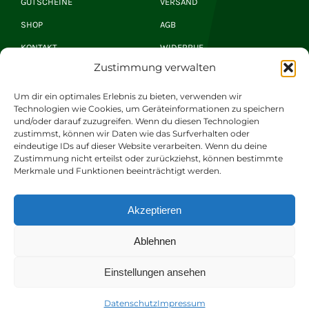
GUTSCHEINE
VERSAND
SHOP
AGB
KONTAKT
WIDERRUF
Zustimmung verwalten
Hirsch Newsletter
Um dir ein optimales Erlebnis zu bieten, verwenden wir
Technologien wie Cookies, um Geräteinformationen zu speichern
und/oder darauf zuzugreifen. Wenn du diesen Technologien
zustimmst, können wir Daten wie das Surfverhalten oder
JETZT ANMELDEN
eindeutige IDs auf dieser Website verarbeiten. Wenn du deine
Zustimmung nicht erteilst oder zurückziehst, können bestimmte
Merkmale und Funktionen beeinträchtigt werden.
© 2026 Romantik Hotel | Restaurant Hirsch Gerd
Akzeptieren
Windhösel GmbH. Alle Rechte vorbehalten.
Ablehnen
Datenschutz
|
Impressum
|
Barrierefreiheit
Einstellungen ansehen
Datenschutz
Impressum