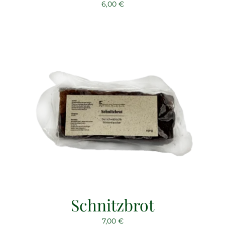
6,00
€
Schnitzbrot
7,00
€