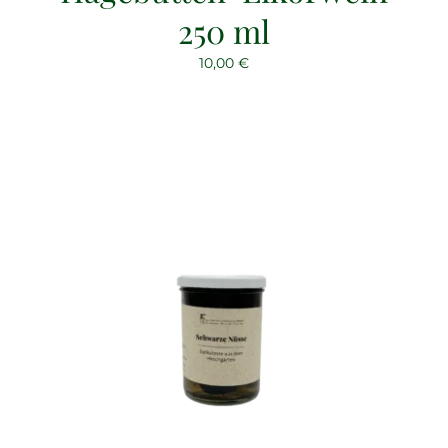
250 ml
10,00
€