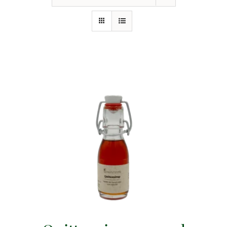
Events
Gutscheine
Schwäbische Alb
News
Kontakt