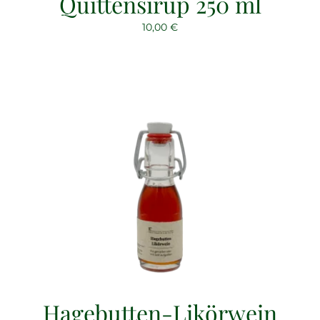
Quittensirup 250 ml
10,00
€
Hagebutten-Likörwein